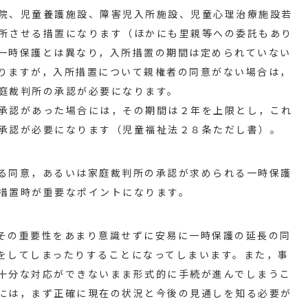
院、児童養護施設、障害児入所施設、児童心理治療施設若
所させる措置になります（ほかにも里親等への委託もあり
一時保護とは異なり，入所措置の期間は定められていない
りますが，入所措置について親権者の同意がない場合は，
庭裁判所の承認が必要になります。
承認があった場合には，その期間は２年を上限とし，これ
承認が必要になります（児童福祉法２８条ただし書）。
る同意，あるいは家庭裁判所の承認が求められる一時保護
措置時が重要なポイントになります。
その重要性をあまり意識せずに安易に一時保護の延長の同
をしてしまったりすることになってしまいます。また，事
十分な対応ができないまま形式的に手続が進んでしまうこ
には，まず正確に現在の状況と今後の見通しを知る必要が