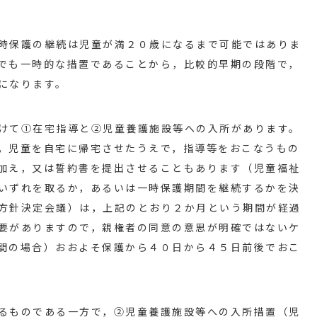
時保護の継続は児童が満２０歳になるまで可能ではありま
でも一時的な措置であることから，比較的早期の段階で，
になります。
けて①在宅指導と②児童養護施設等への入所があります。
，児童を自宅に帰宅させたうえで，指導等をおこなうもの
加え，又は誓約書を提出させることもあります（児童福祉
いずれを取るか，あるいは一時保護期間を継続するかを決
方針決定会議）は，上記のとおり２か月という期間が経過
要がありますので，親権者の同意の意思が明確ではないケ
間の場合）おおよそ保護から４０日から４５日前後でおこ
るものである一方で，②児童養護施設等への入所措置（児